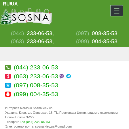
RU/
UA
×
☰
(044)
233-06-53,
(097)
008-35-53
(063)
233-06-53,
(099)
004-35-53
(044) 233-06-53
(063) 233-06-53
(097) 008-35-53
(099) 004-35-53
Интернет-магазин Sosna.kiev.ua
Украина
,
Киев
,
ул. Овруцкая, 18
, ТЦ Променада Центр, рядом с отделением
Новой Почты №227.
Телефон:
+38 (044) 233–06–53
Электронная почта:
sosna.kiev.ua@gmail.com