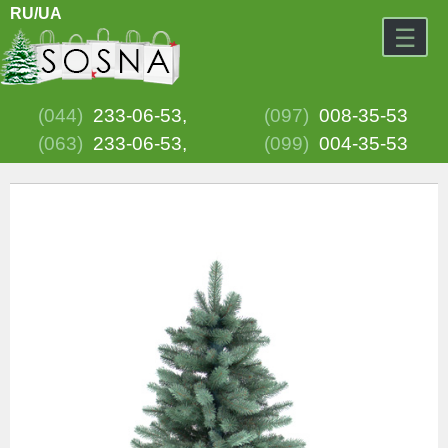
RU/
UA
☰
(044)
233-06-53,
(097)
008-35-53
(063)
233-06-53,
(099)
004-35-53