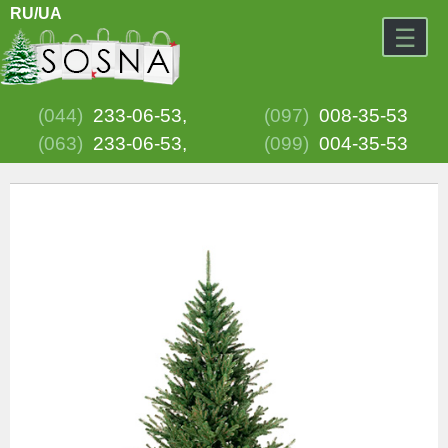
RU/
UA
☰
(044)
233-06-53,
(097)
008-35-53
(063)
233-06-53,
(099)
004-35-53