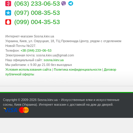
(063) 233-06-53
(097) 008-35-53
(099) 004-35-53
Интернет-магазин Sosna.kiev.ua
Украина
,
Киев
,
ул. Овруцкая, 18
, ТЦ Променада Центр, рядом с отделением
Новой Почты №227.
Телефон:
+38 (044) 233–06–53
Электронная почта:
sosna.kiev.ua@gmail.com
Наш официальный сайт:
sosna.kiev.ua
Мы работаем: с 9.00 до 21.00 без выходных
Условия использования сайта
|
Политика конфиденциальности
|
Договор
публичной оферты
Copyright © 2009-2026 Sosna.kiev.ua − Искусственные елки и искусственные
сосны, Киев (Украина). Интернет магазин с доставкой на дом до дверей.