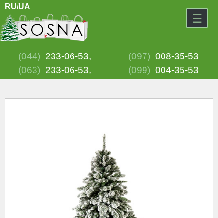
RU/
UA
☰
(044)
233-06-53,
(097)
008-35-53
(063)
233-06-53,
(099)
004-35-53