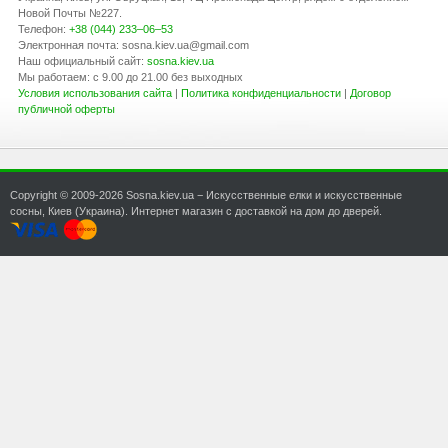
Новой Почты №227.
Телефон:
+38 (044) 233–06–53
Электронная почта:
sosna.kiev.ua@gmail.com
Наш официальный сайт:
sosna.kiev.ua
Мы работаем: с 9.00 до 21.00 без выходных
Условия использования сайта
|
Политика конфиденциальности
|
Договор
публичной оферты
Copyright © 2009-2026 Sosna.kiev.ua − Искусственные елки и искусственные
сосны, Киев (Украина). Интернет магазин с доставкой на дом до дверей.