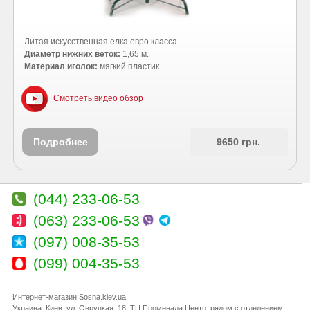
Литая искусственная елка евро класса.
Диаметр нижних веток:
1,65 м.
Материал иголок:
мягкий пластик.
Смотреть видео обзор
Подробнее
9650 грн.
(044) 233-06-53
(063) 233-06-53
(097) 008-35-53
(099) 004-35-53
Интернет-магазин Sosna.kiev.ua
Украина
,
Киев
,
ул. Овруцкая, 18
, ТЦ Променада Центр, рядом с отделением