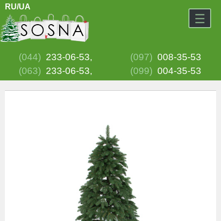
RU/
UA
☰
(044)
233-06-53,
(097)
008-35-53
(063)
233-06-53,
(099)
004-35-53